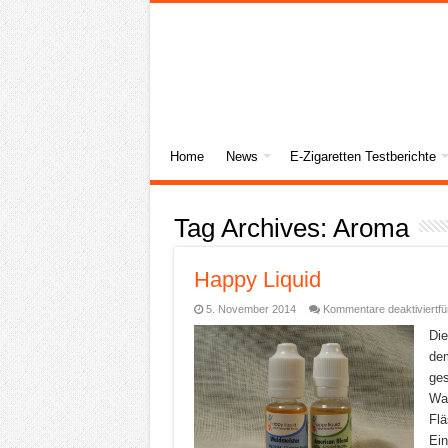
Home
News
E-Zigaretten Testberichte
Tag Archives:
Aroma
Happy Liquid
5. November 2014
Kommentare deaktiviert
fü
Die
de
ges
Wal
Flä
Ein