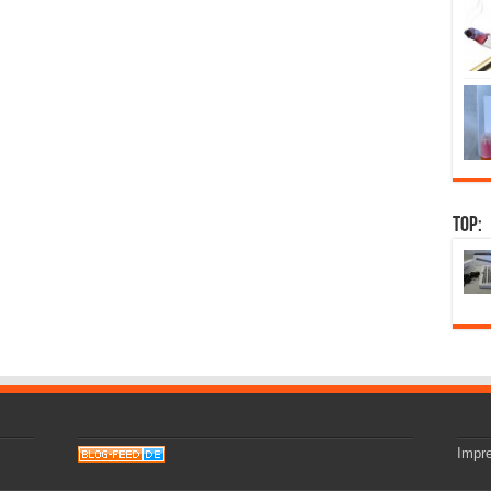
Top:
Impr