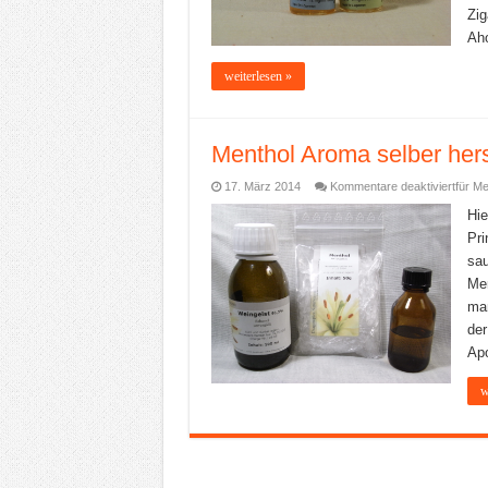
Zig
Aho
weiterlesen »
Menthol Aroma selber hers
17. März 2014
Kommentare deaktiviert
für Me
Hie
Pri
sau
Men
man
der
Apo
w