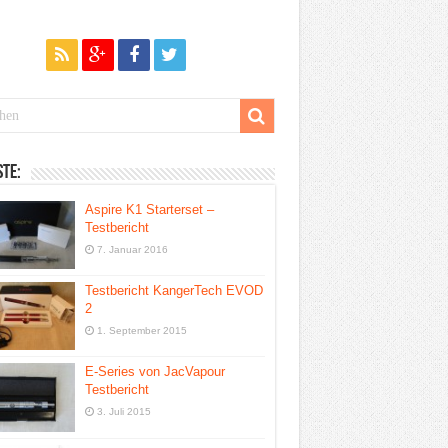
te:
Aspire K1 Starterset –
Testbericht
7. Januar 2016
Testbericht KangerTech EVOD
2
1. September 2015
E-Series von JacVapour
Testbericht
3. Juli 2015