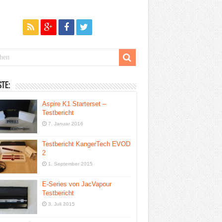
te:
Aspire K1 Starterset –
Testbericht
7. Januar 2016
Testbericht KangerTech EVOD
2
1. September 2015
E-Series von JacVapour
Testbericht
3. Juli 2015