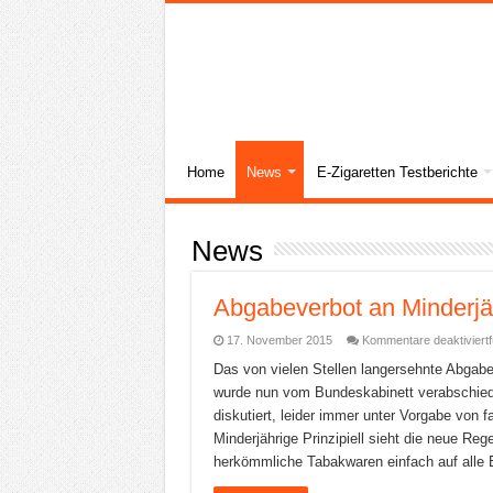
Home
News
E-Zigaretten Testberichte
News
Abgabeverbot an Minderjä
17. November 2015
Kommentare deaktiviert
Das von vielen Stellen langersehnte Abgab
wurde nun vom Bundeskabinett verabschied
diskutiert, leider immer unter Vorgabe vo
Minderjährige Prinzipiell sieht die neue R
herkömmliche Tabakwaren einfach auf alle E-