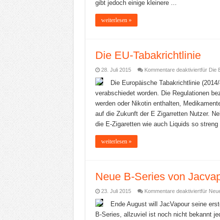
gibt jedoch einige kleinere ...
weiterlesen »
Die EU-Tabakrichtlinie
28. Juli 2015
Kommentare deaktiviert
für Die 
Die Europäische Tabakrichtlinie (2014/
verabschiedet worden. Die Regulationen bez
werden oder Nikotin enthalten, Medikament
auf die Zukunft der E Zigarretten Nutzer. 
die E-Zigaretten wie auch Liquids so streng re
weiterlesen »
Neue B-Series von Jacva
23. Juli 2015
Kommentare deaktiviert
für Neu
Ende August will JacVapour seine erst
B-Series, allzuviel ist noch nicht bekannt 