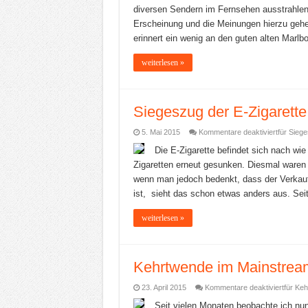
diversen Sendern im Fernsehen ausstrahlen
Erscheinung und die Meinungen hierzu gehe
erinnert ein wenig an den guten alten Marlb
weiterlesen »
Siegeszug der E-Zigarett
5. Mai 2015
Kommentare deaktiviert
für Sieg
Die E-Zigarette befindet sich nach wie
Zigaretten erneut gesunken. Diesmal waren 
wenn man jedoch bedenkt, dass der Verkauf 
ist, sieht das schon etwas anders aus. Seit
weiterlesen »
Kehrtwende im Mainstream
23. April 2015
Kommentare deaktiviert
für Ke
Seit vielen Monaten beobachte ich nun