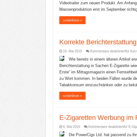
Videotrailer zum neuen Produkt. Am Anfang w
Massenproduktion erst im September richtig a
weiterlesen »
Korrekte Berichterstattung
19. Mai 2015
Kommentare deaktiviert
für Kor
Wie bereits in einem älteren Artikel 
Berichterstattung in Sachen E-Zigarette wied
Erste“ im Mittagsmagazin einen Fernsehbeit
zu Wort kommen. In beiden Fällen wurde d
Tabakkonsum einzuschränken oder zu bekäm
weiterlesen »
E-Zigaretten Werbung im
6. Mai 2015
Kommentare deaktiviert
für E-Zi
Die PowerCigs Ltd. hat passend zu ihr