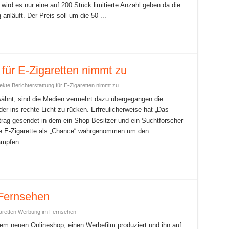
ird es nur eine auf 200 Stück limitierte Anzahl geben da die
nläuft. Der Preis soll um die 50 ...
 für E-Zigaretten nimmt zu
rekte Berichterstattung für E-Zigaretten nimmt zu
erwähnt, sind die Medien vermehrt dazu übergegangen die
er ins rechte Licht zu rücken. Erfreulicherweise hat „Das
rag gesendet in dem ein Shop Besitzer und ein Suchtforscher
ie E-Zigarette als „Chance“ wahrgenommen um den
pfen. ...
 Fernsehen
garetten Werbung im Fernsehen
em neuen Onlineshop, einen Werbefilm produziert und ihn auf