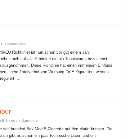
EU-Tabakrichtlinie
40/EU Richtlinie) ist nun schon vor gut einem Jahr
iehen sich auf alle Produkte die als Tabakwaren bezeichnet
e ausgenommen. Diese Richtlinie hat einen immensen Einfluss
Neben einem Totalverbot von Werbung für E-Zigaretten, werden
guliert, ...
pour
e B-Series von Jacvapour
e self-branded Box-Mod E-Zigarette auf den Markt bringen. Die
jedoch gibt es schon ein paar technische Daten und ein