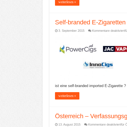
weiterlesen »
Self-branded E-Zigaretten
3. September 2015
Kommentare deaktiviert
f
ist eine self-branded imported E-Zigarette ? P
weiterlesen »
Österreich – Verfassungsg
13. August 2015
Kommentare deaktiviert
für 