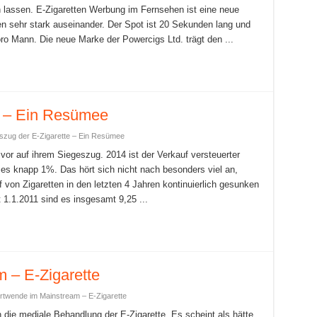
 lassen. E-Zigaretten Werbung im Fernsehen ist eine neue
n sehr stark auseinander. Der Spot ist 20 Sekunden lang und
oro Mann. Die neue Marke der Powercigs Ltd. trägt den ...
e – Ein Resümee
eszug der E-Zigarette – Ein Resümee
 vor auf ihrem Siegeszug. 2014 ist der Verkauf versteuerter
es knapp 1%. Das hört sich nicht nach besonders viel an,
von Zigaretten in den letzten 4 Jahren kontinuierlich gesunken
 1.1.2011 sind es insgesamt 9,25 ...
 – E-Zigarette
hrtwende im Mainstream – E-Zigarette
 die mediale Behandlung der E-Zigarette. Es scheint als hätte