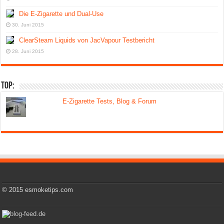
Die E-Zigarette und Dual-Use
30. Juni 2015
ClearSteam Liquids von JacVapour Testbericht
28. Juni 2015
Top:
E-Zigarette Tests, Blog & Forum
© 2015 esmoketips.com